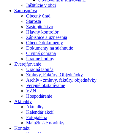
Inštitúcie v obci
Samospráva
Obecný úrad
Starosta
Zastupiteľstvo
Hlavný kontrolór
Zápisnice a uznesenia
Obecné dokumenty
Dokumenty na stiahnutie
Civilná ochrana
Úradné hodiny
Zverejňovanie
Úradná tabuľa
Zmluvy, Faktúry, Objednávky
Archív - zmluvy, faktúry, objednávky
Verejné obstarávanie
VZN
Hospodárenie
Aktuality
Aktuality
Kalendár akcií
Fotogaléria
Malužinské novinky
Kontakt