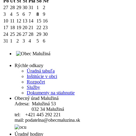
Po
Ut
St
Št
Pia
So
Ne
27
28
29
30
31
1
2
3
4
5
6
7
8
9
10
11
12
13
14
15
16
17
18
19
20
21
22
23
24
25
26
27
28
29
30
31
1
2
3
4
5
6
Rýchle odkazy
Úradná tabuľa
Inštitúcie v obci
Rozpočet
Služby
Dokumenty na stiahnutie
Obecný úrad Malužiná
Adresa: Malužiná 53
032 34 Malužiná
tel: +421 445 292 221
mail: podatelna@obecmaluzina.sk
Úradné hodiny