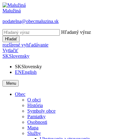
Malužiná
podatelna@obecmaluzina.sk
Hľadaný výraz
Hľadať
rozšírené vyhľadávanie
Vytlačiť
SK
Slovensky
SK
Slovensky
EN
English
Menu
Obec
O obci
História
Symboly obce
Pamiatky
Osobnosti
Mapa
Služby
Ubytovanie a stravovanie