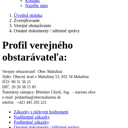
Kontakt
Napíšte nám
Úvodná stránka
Zverejňovanie
Verejné obstarávanie
Ostatné dokumenty / súhrnné správy
Profil verejného
obstarávateľa:
Verejný obstarávateľ: Obec Malužiná
Sídlo: Obecný úrad v Malužinej 53, 032 34 Malužiná
IČO: 00 31 56 21
DIČ: 20 20 58 15 85
Štatutárny zástupca: Břetislav Chytil, Ing. - starosta obce
e-mail: podatelna@obecmaluzina.sk
telefón: +421 445 292 221
Zákazky s nízkymi hodnotami
Nadlimitné zákazky
Podlimitné zákazky
Ostatné dokumenty ⁄ súhrnné správy