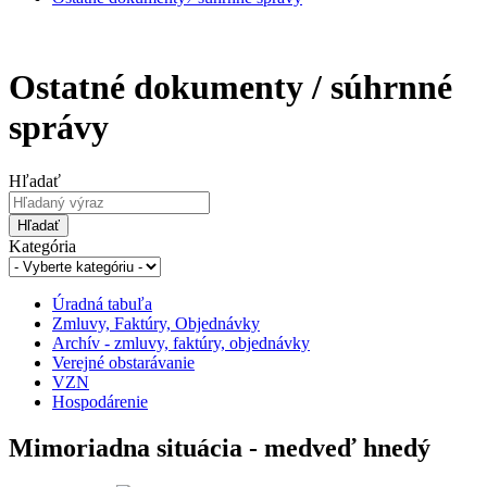
Ostatné dokumenty / súhrnné
správy
Hľadať
Hľadať
Kategória
Úradná tabuľa
Zmluvy, Faktúry, Objednávky
Archív - zmluvy, faktúry, objednávky
Verejné obstarávanie
VZN
Hospodárenie
Mimoriadna situácia - medveď hnedý