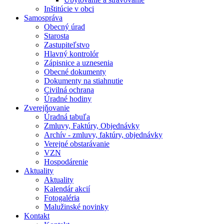
Inštitúcie v obci
Samospráva
Obecný úrad
Starosta
Zastupiteľstvo
Hlavný kontrolór
Zápisnice a uznesenia
Obecné dokumenty
Dokumenty na stiahnutie
Civilná ochrana
Úradné hodiny
Zverejňovanie
Úradná tabuľa
Zmluvy, Faktúry, Objednávky
Archív - zmluvy, faktúry, objednávky
Verejné obstarávanie
VZN
Hospodárenie
Aktuality
Aktuality
Kalendár akcií
Fotogaléria
Malužinské novinky
Kontakt