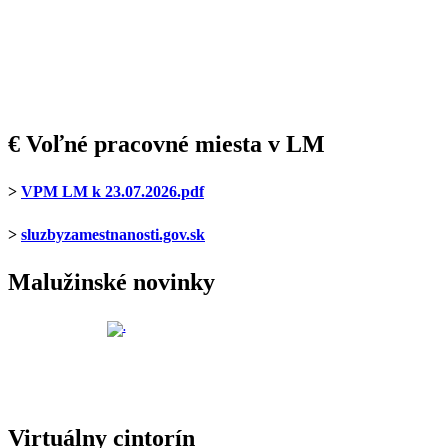
€ Voľné pracovné miesta v LM
>
VPM LM k 23.07.2026.pdf
>
sluzbyzamestnanosti.gov.sk
Malužinské novinky
Virtuálny cintorín