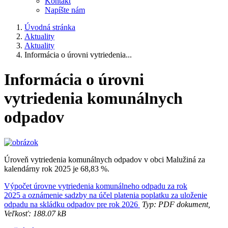
Kontakt
Napíšte nám
Úvodná stránka
Aktuality
Aktuality
Informácia o úrovni vytriedenia...
Informácia o úrovni
vytriedenia komunálnych
odpadov
Úroveň vytriedenia komunálnych odpadov v obci Malužiná za
kalendárny rok 2025 je 68,83 %.
Výpočet úrovne vytriedenia komunálneho odpadu za rok
2025 a oznámenie sadzby na účel platenia poplatku za uloženie
odpadu na skládku odpadov pre rok 2026
Typ: PDF dokument,
Veľkosť: 188.07 kB