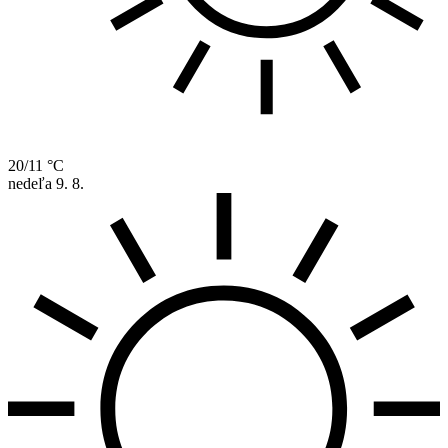
20/11 °C
nedeľa
9. 8.