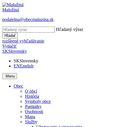
Malužiná
podatelna@obecmaluzina.sk
Hľadaný výraz
Hľadať
rozšírené vyhľadávanie
Vytlačiť
SK
Slovensky
SK
Slovensky
EN
English
Menu
Obec
O obci
História
Symboly obce
Pamiatky
Osobnosti
Mapa
Služby
Ubytovanie a stravovanie