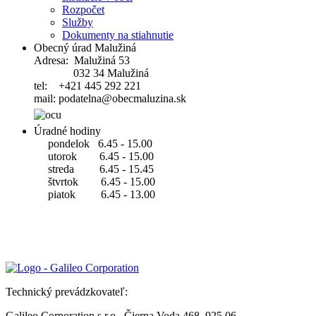
Rozpočet
Služby
Dokumenty na stiahnutie
Obecný úrad Malužiná
Adresa: Malužiná 53
032 34 Malužiná
tel: +421 445 292 221
mail: podatelna@obecmaluzina.sk
Úradné hodiny
pondelok 6.45 - 15.00
utorok 6.45 - 15.00
streda 6.45 - 15.45
štvrtok 6.45 - 15.00
piatok 6.45 - 13.00
Technický prevádzkovateľ:
Galileo Corporation s.r.o., Čierna Voda 468, 925 06