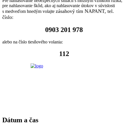
Pre nahlasovanie nebezpečných situácií s možným vznikom rizika,
pre nahlasovanie škôd, ako aj nahlasovanie útokov v súvislosti
zásahový tím NAPANT, tel.
s medveďom hnedým volajte
číslo:
0903 201 978
alebo na číslo tiesňového volania:
112
Dátum a čas