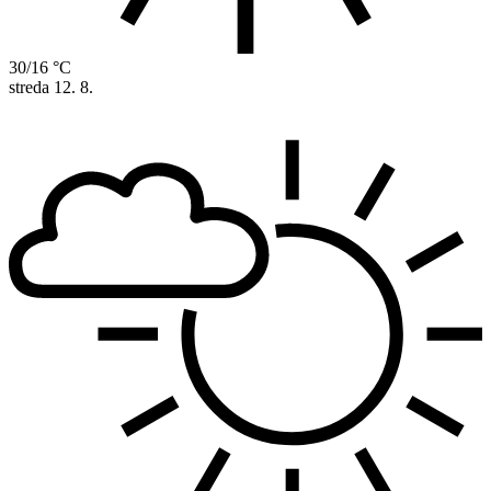
30/16 °C
streda
12. 8.