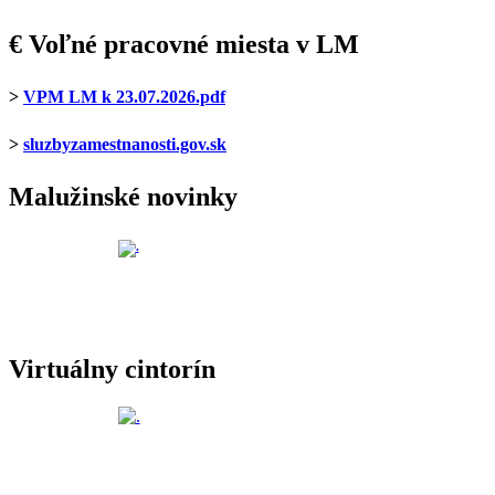
€ Voľné pracovné miesta v LM
>
VPM LM k 23.07.2026.pdf
>
sluzbyzamestnanosti.gov.sk
Malužinské novinky
Virtuálny cintorín