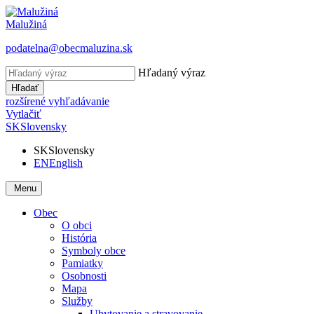
Malužiná
podatelna@obecmaluzina.sk
Hľadaný výraz
Hľadať
rozšírené vyhľadávanie
Vytlačiť
SK
Slovensky
SK
Slovensky
EN
English
Menu
Obec
O obci
História
Symboly obce
Pamiatky
Osobnosti
Mapa
Služby
Ubytovanie a stravovanie