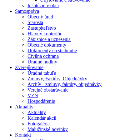
Inštitúcie v obci
Samospráva
Obecný úrad
Starosta
Zastupiteľstvo
Hlavný kontrolór
Zápisnice a uznesenia
Obecné dokumenty
Dokumenty na stiahnutie
Civilná ochrana
Úradné hodiny
Zverejňovanie
Úradná tabuľa
Zmluvy, Faktúry, Objednávky
Archív - zmluvy, faktúry, objednávky
Verejné obstarávanie
VZN
Hospodárenie
Aktuality
Aktuality
Kalendár akcií
Fotogaléria
Malužinské novinky
Kontakt