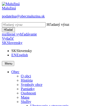
Malužiná
podatelna@obecmaluzina.sk
Hľadaný výraz
Hľadať
rozšírené vyhľadávanie
Vytlačiť
SK
Slovensky
SK
Slovensky
EN
English
Menu
Obec
O obci
História
Symboly obce
Pamiatky
Osobnosti
Mapa
Služby
Ubytovanie a stravovanie