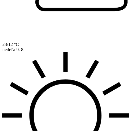
23/12 °C
nedeľa
9. 8.