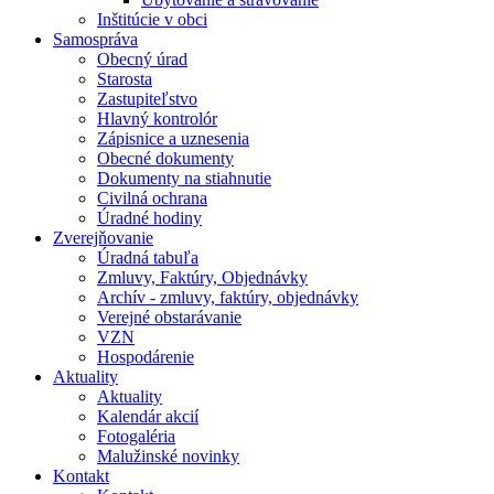
Inštitúcie v obci
Samospráva
Obecný úrad
Starosta
Zastupiteľstvo
Hlavný kontrolór
Zápisnice a uznesenia
Obecné dokumenty
Dokumenty na stiahnutie
Civilná ochrana
Úradné hodiny
Zverejňovanie
Úradná tabuľa
Zmluvy, Faktúry, Objednávky
Archív - zmluvy, faktúry, objednávky
Verejné obstarávanie
VZN
Hospodárenie
Aktuality
Aktuality
Kalendár akcií
Fotogaléria
Malužinské novinky
Kontakt