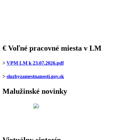
€ Voľné pracovné miesta v LM
>
VPM LM k 23.07.2026.pdf
>
sluzbyzamestnanosti.gov.sk
Malužinské novinky
Virtuálny cintorín