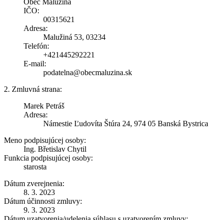
Obec Malužiná
IČO:
00315621
Adresa:
Malužiná 53, 03234
Telefón:
+421445292221
E-mail:
podatelna@obecmaluzina.sk
2. Zmluvná strana:
Marek Petráš
Adresa:
Námestie Ľudovíta Štúra 24, 974 05 Banská Bystrica
Meno podpisujúcej osoby:
Ing. Břetislav Chytil
Funkcia podpisujúcej osoby:
starosta
Dátum zverejnenia:
8. 3. 2023
Dátum účinnosti zmluvy:
9. 3. 2023
Dátum uzatvorenia/udelenia súhlasu s uzatvorením zmluvy: