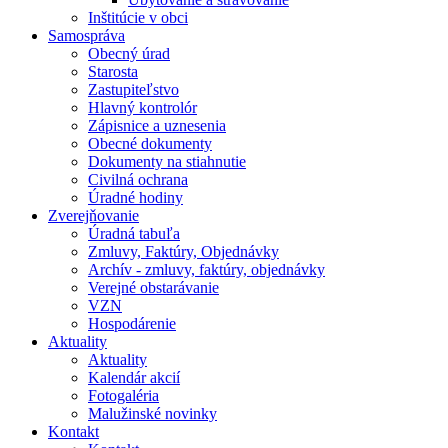
Inštitúcie v obci
Samospráva
Obecný úrad
Starosta
Zastupiteľstvo
Hlavný kontrolór
Zápisnice a uznesenia
Obecné dokumenty
Dokumenty na stiahnutie
Civilná ochrana
Úradné hodiny
Zverejňovanie
Úradná tabuľa
Zmluvy, Faktúry, Objednávky
Archív - zmluvy, faktúry, objednávky
Verejné obstarávanie
VZN
Hospodárenie
Aktuality
Aktuality
Kalendár akcií
Fotogaléria
Malužinské novinky
Kontakt