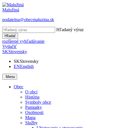
Malužiná
podatelna@obecmaluzina.sk
Hľadaný výraz
Hľadať
rozšírené vyhľadávanie
Vytlačiť
SK
Slovensky
SK
Slovensky
EN
English
Menu
Obec
O obci
História
Symboly obce
Pamiatky
Osobnosti
Mapa
Služby
Ubytovanie a stravovanie