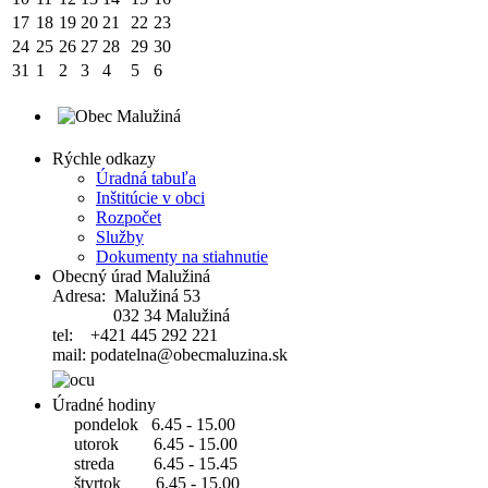
17
18
19
20
21
22
23
24
25
26
27
28
29
30
31
1
2
3
4
5
6
Rýchle odkazy
Úradná tabuľa
Inštitúcie v obci
Rozpočet
Služby
Dokumenty na stiahnutie
Obecný úrad Malužiná
Adresa: Malužiná 53
032 34 Malužiná
tel: +421 445 292 221
mail: podatelna@obecmaluzina.sk
Úradné hodiny
pondelok 6.45 - 15.00
utorok 6.45 - 15.00
streda 6.45 - 15.45
štvrtok 6.45 - 15.00