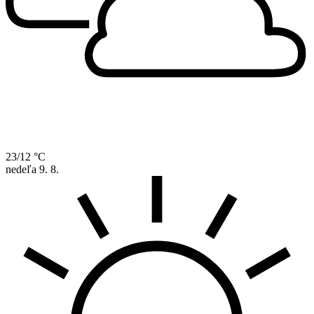
23/12 °C
nedeľa
9. 8.