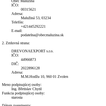
Obec Malužiná
IČO:
00315621
Adresa:
Malužiná 53, 03234
Telefón:
+421445292221
E-mail:
podatelna@obecmaluzina.sk
2. Zmluvná strana:
DREVONAEXPORT s.r.o.
IČO:
44966873
DIČ:
2022896128
Adresa:
M.M.Hodžu 10, 960 01 Zvolen
Meno podpisujúcej osoby:
Ing. Břetislav Chytil
Funkcia podpisujúcej osoby:
starosta
Dátum zverejnenia: