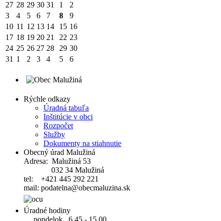
27
28
29
30
31
1
2
3
4
5
6
7
8
9
10
11
12
13
14
15
16
17
18
19
20
21
22
23
24
25
26
27
28
29
30
31
1
2
3
4
5
6
Rýchle odkazy
Úradná tabuľa
Inštitúcie v obci
Rozpočet
Služby
Dokumenty na stiahnutie
Obecný úrad Malužiná
Adresa: Malužiná 53
032 34 Malužiná
tel: +421 445 292 221
mail: podatelna@obecmaluzina.sk
Úradné hodiny
pondelok 6.45 - 15.00