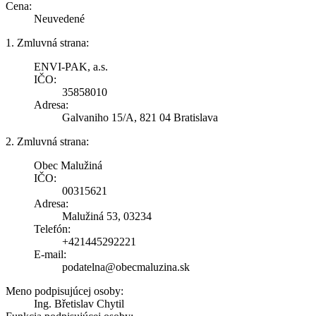
Cena:
Neuvedené
1. Zmluvná strana:
ENVI-PAK, a.s.
IČO:
35858010
Adresa:
Galvaniho 15/A, 821 04 Bratislava
2. Zmluvná strana:
Obec Malužiná
IČO:
00315621
Adresa:
Malužiná 53, 03234
Telefón:
+421445292221
E-mail:
podatelna@obecmaluzina.sk
Meno podpisujúcej osoby:
Ing. Břetislav Chytil