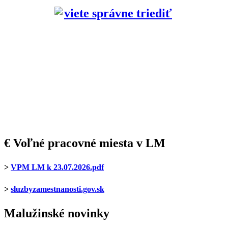
€ Voľné pracovné miesta v LM
>
VPM LM k 23.07.2026.pdf
>
sluzbyzamestnanosti.gov.sk
Malužinské novinky