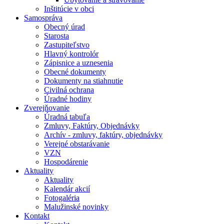
Inštitúcie v obci
Samospráva
Obecný úrad
Starosta
Zastupiteľstvo
Hlavný kontrolór
Zápisnice a uznesenia
Obecné dokumenty
Dokumenty na stiahnutie
Civilná ochrana
Úradné hodiny
Zverejňovanie
Úradná tabuľa
Zmluvy, Faktúry, Objednávky
Archív - zmluvy, faktúry, objednávky
Verejné obstarávanie
VZN
Hospodárenie
Aktuality
Aktuality
Kalendár akcií
Fotogaléria
Malužinské novinky
Kontakt