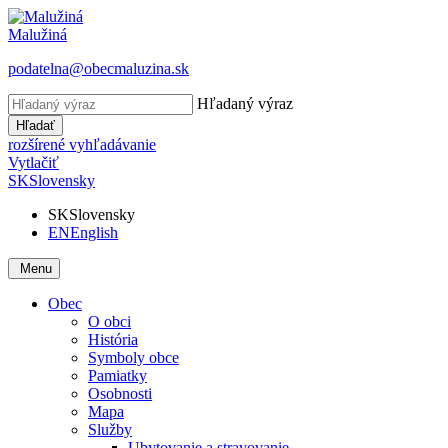
Malužiná
podatelna@obecmaluzina.sk
Hľadaný výraz
Hľadať
rozšírené vyhľadávanie
Vytlačiť
SK
Slovensky
SK
Slovensky
EN
English
Menu
Obec
O obci
História
Symboly obce
Pamiatky
Osobnosti
Mapa
Služby
Ubytovanie a stravovanie