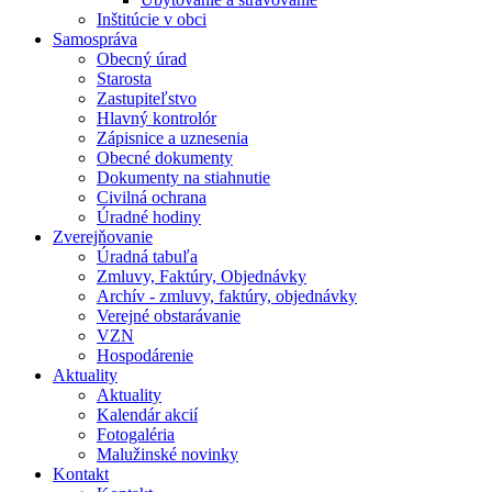
Inštitúcie v obci
Samospráva
Obecný úrad
Starosta
Zastupiteľstvo
Hlavný kontrolór
Zápisnice a uznesenia
Obecné dokumenty
Dokumenty na stiahnutie
Civilná ochrana
Úradné hodiny
Zverejňovanie
Úradná tabuľa
Zmluvy, Faktúry, Objednávky
Archív - zmluvy, faktúry, objednávky
Verejné obstarávanie
VZN
Hospodárenie
Aktuality
Aktuality
Kalendár akcií
Fotogaléria
Malužinské novinky
Kontakt