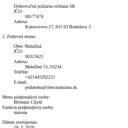
Dobrovoľná požiarna ochrana SR
IČO:
00177474
Adresa:
Kutuzovova 17, 831 03 Bratislava 3
2. Zmluvná strana:
Obec Malužiná
IČO:
00315621
Adresa:
Malužiná 53, 03234
Telefón:
+421445292221
E-mail:
podatelna@obecmaluzina.sk
Meno podpisujúcej osoby:
Břetislav Chytil
Funkcia podpisujúcej osoby:
starosta
Dátum zverejnenia:
19. 3. 2020