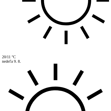
20/11 °C
nedeľa
9. 8.