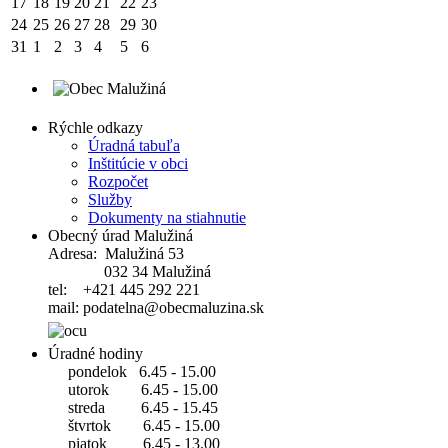
17
18
19
20
21
22
23
24
25
26
27
28
29
30
31
1
2
3
4
5
6
Rýchle odkazy
Úradná tabuľa
Inštitúcie v obci
Rozpočet
Služby
Dokumenty na stiahnutie
Obecný úrad Malužiná
Adresa: Malužiná 53
032 34 Malužiná
tel: +421 445 292 221
mail: podatelna@obecmaluzina.sk
Úradné hodiny
pondelok 6.45 - 15.00
utorok 6.45 - 15.00
streda 6.45 - 15.45
štvrtok 6.45 - 15.00
piatok 6.45 - 13.00