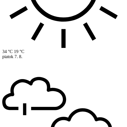
34 °C
19 °C
piatok
7. 8.