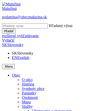
Malužiná
podatelna@obecmaluzina.sk
Hľadaný výraz
Hľadať
rozšírené vyhľadávanie
Vytlačiť
SK
Slovensky
SK
Slovensky
EN
English
Menu
Obec
O obci
História
Symboly obce
Pamiatky
Osobnosti
Mapa
Služby
Ubytovanie a stravovanie